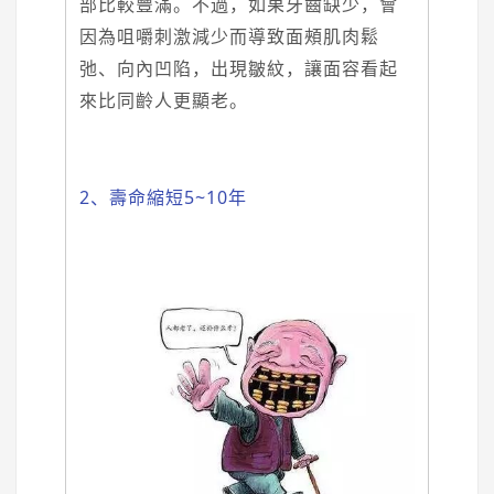
部比較豐滿。不過，如果牙齒缺少，會
因為咀嚼刺激減少而導致面頰肌肉鬆
弛、向內凹陷，出現皺紋，讓面容看起
來比同齡人更顯老。
2、壽命縮短5~10年