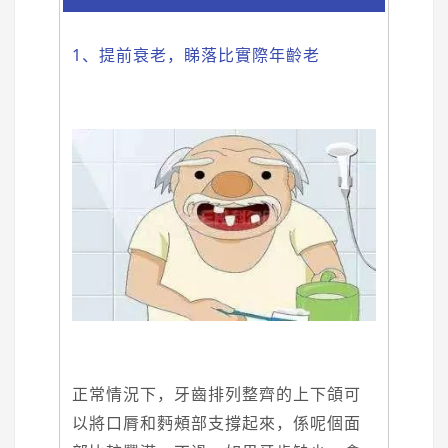
1、提前衰老，睇落比實際年齡老
正常情況下，牙齒排列整齊的上下頜可
以將口脣和麪頰部支撐起來，係呢個面