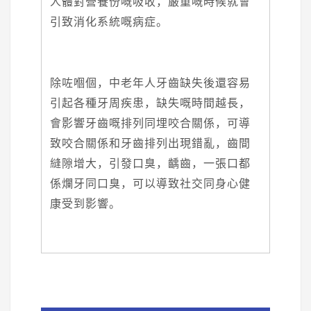
人體對營養份嘅吸收，嚴重嘅時候就會
引致消化系統嘅病症。
除咗嗰個，中老年人牙齒缺失後還容易
引起各種牙周疾患，缺失嘅時間越長，
會影響牙齒嘅排列同埋咬合關係，可導
致咬合關係和牙齒排列出現錯亂，齒間
縫隙增大，引發口臭，齲齒，一張口都
係爛牙同口臭，可以導致社交同身心健
康受到影響。