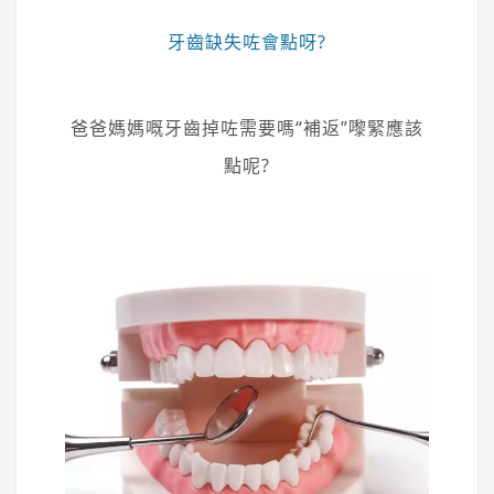
牙齒缺失咗會點呀?
爸爸媽媽嘅牙齒掉咗需要嗎“補返”嚟緊應該
點呢?