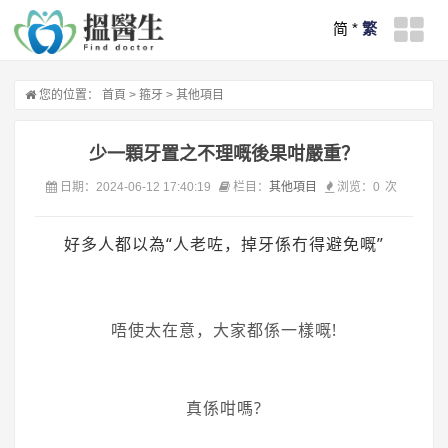
简
*
繁
您的位置：
首頁
>
箍牙
>
其他項目
少一顆牙置之不理嘅後果咁嚴重？
日期：2024-06-12 17:40:19
栏目：
其他項目
浏览：
0
次
好多人都以為“人老咗，掉牙係冇得避免嘅”
唔使太在意，大家都係一樣嘅!
真係咁嗎?