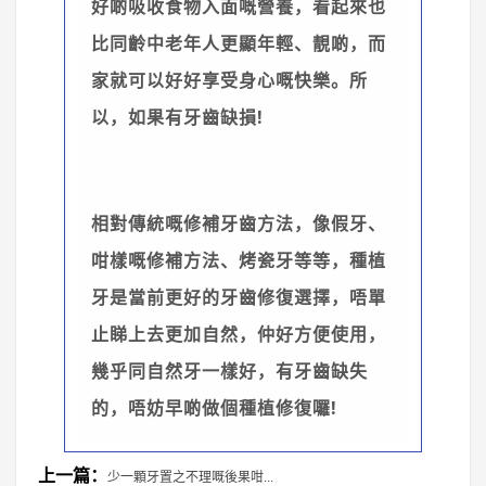
好啲吸收食物入面嘅營養，看起來也
比同齡中老年人更顯年輕、靚啲，而
家就可以好好享受身心嘅快樂。所
以，如果有牙齒缺損!
相對傳統嘅修補牙齒方法，像假牙、
咁樣嘅修補方法、烤瓷牙等等，種植
牙是當前更好的牙齒修復選擇，唔單
止睇上去更加自然，仲好方便使用，
幾乎同自然牙一樣好，有牙齒缺失
的，唔妨早啲做個種植修復囉!
上一篇：
少一顆牙置之不理嘅後果咁...