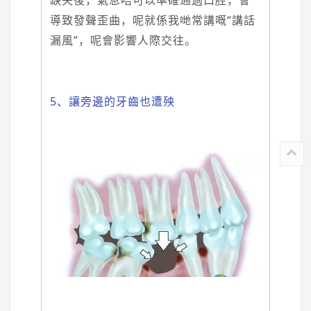
缺失後，氣息唔可以準確通過口腔，會
導致發聲歪曲，呢就係我哋常講嘅“講話
漏風”，呢會影響人際交往。
5、讓旁邊的牙齒也遭殃