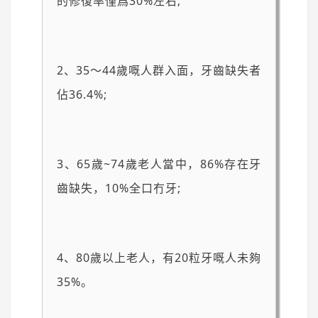
的修復率僅爲30%左右;
2、35～44歲嘅人群入面，牙齒缺失者
佔36.4%;
3、65歲~74歲老人當中，86%存在牙
齒缺失，10%全口冇牙;
4、80歲以上老人，有20粒牙嘅人未夠
35%。