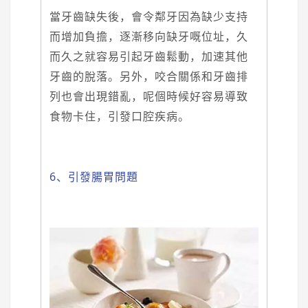
當牙齒缺失後，會令鄰牙因為缺少支持
而增加負擔，逐漸移向缺牙嘅位址，久
而久之就容易引起牙齒鬆動，加速其他
牙齒的脫落。另外，咬合關係和牙齒排
列也會出現錯亂，呢個時候好容易導致
食物卡住，引發口腔疾病。
6、引發腸胃問題