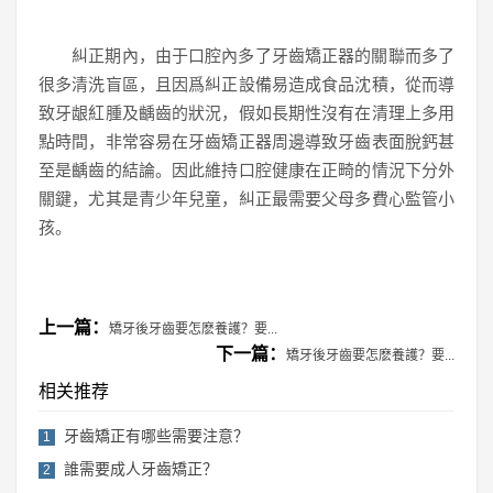
糾正期內，由于口腔內多了牙齒矯正器的關聯而多了
很多清洗盲區，且因爲糾正設備易造成食品沈積，從而導
致牙龈紅腫及齲齒的狀況，假如長期性沒有在清理上多用
點時間，非常容易在牙齒矯正器周邊導致牙齒表面脫鈣甚
至是齲齒的結論。因此維持口腔健康在正畸的情況下分外
關鍵，尤其是青少年兒童，糾正最需要父母多費心監管小
孩。
上一篇：
矯牙後牙齒要怎麽養護？要...
下一篇：
矯牙後牙齒要怎麽養護？要...
相关推荐
牙齒矯正有哪些需要注意？
1
誰需要成人牙齒矯正？
2