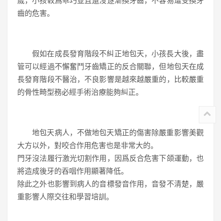
歲，小孩較爲乖巧並且還沒逐漸換牙齒，不容易遭受換牙
齒的危害。
假如在成長發育階段不糾正地包天，小孩長大後，盡
管可以經過不懈奮鬥牙齒矯正的反合關聯，但地包天在成
長發育階段不醫治，不良影響是越來越嚴重的，比較嚴重
的骨性畸型務必經手術治療能夠糾正。
地包天病人，不做地包天矯正的傷害除嚴重影響美觀
大方以外，對咬合作用危害也是非常大的。
門牙沒法履行激光切割作用，因爲反合危害下颌運動，也
將造成後牙的吞咽作用顯著降低。
除此之外也影響到病人的音標發音作用，音發不清楚，嚴
重影響人際交往和學習培訓。