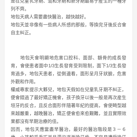
是在兒童乳牙期、混和牙期和新牙期最易于産生的一種牙
列不齊。
地包天病人需要盡快醫治，越快越好。
地包天並非像有一些病人所感的那般，等換完牙後反合會
自主糾正。
地包天會明顯地危害口腔科、面部、額骨的成長發
育，會使患者面中1/3生長發育受到限制，面下1/3生長發
育過多，地包天患者，從側邊看，面形呈月牙狀臉，危害
外觀和作用。
權威專家提示大夥兒，地包天假如在兒童乳牙期不糾正，
便會錯過了最好矯正機會，孩子換牙以後一般是再次産生
垣牙的反合，且反合面形伴隨著年紀的提高，會使畸型越
來越嚴重，越晚醫治，矯正便會愈來愈艱難，並且實際效
果都沒有早期治療的佳。
因而，地包天應當盡早醫治，最好的醫治階段是３－６