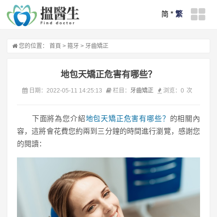
简
*
繁
您的位置：
首頁
>
箍牙
>
牙齒矯正
地包天矯正危害有哪些？
日期：2022-05-11 14:25:13
栏目：
牙齒矯正
浏览：
0
次
下面將為您介紹
地包天矯正危害有哪些？
的相關內
容，這將會花費您約兩到三分鐘的時間進行瀏覽，感謝您
的閱讀：