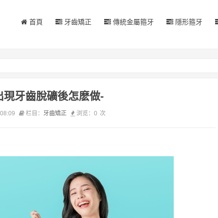
首頁
牙齒矯正
傳統金屬箍牙
隱形箍牙
出現牙齒脫礦後怎麽做-
08:09
栏目：
牙齒矯正
浏览：
0
次