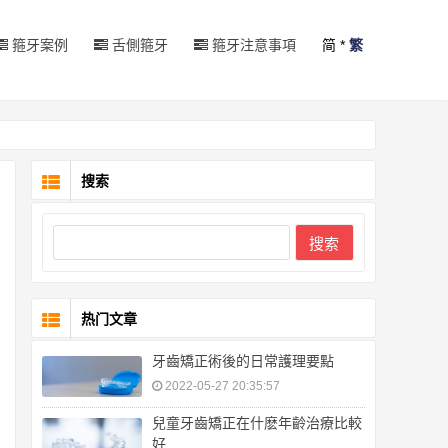
箍牙案例
舌側箍牙
箍牙注意事項
简
*
繁
搜索
搜索
热门文章
牙齒矯正術後的日常護理要點
2022-05-27 20:35:57
兒童牙齒矯正在什麽年齡治療比較
好