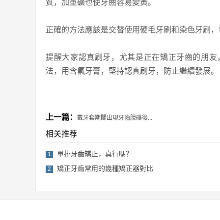
質，加重礦也使牙齒容易變黃。
正確的方法應該是交替使用硬毛牙刷和染色牙刷，
提醒大家認真刷牙，尤其是正在矯正牙齒的朋友
法，用含氟牙膏，堅持認真刷牙，防止繼續發展。
上一篇：
戴牙套期間出現牙齒脫礦後...
相关推荐
單排牙齒矯正，真行嗎？
1
矯正牙齒常用的幾種矯正器對比
2