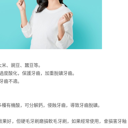
大米、豌豆、蠶豆等。
過度酸化，保護牙齒，加重脫礦牙齒。
牙齒不適。
多種有機酸，可分解鈣，侵蝕牙齒，導致牙齒脫礦。
效果好，但硬毛牙刷磨損軟毛牙刷，如果經常使用，會損害牙釉