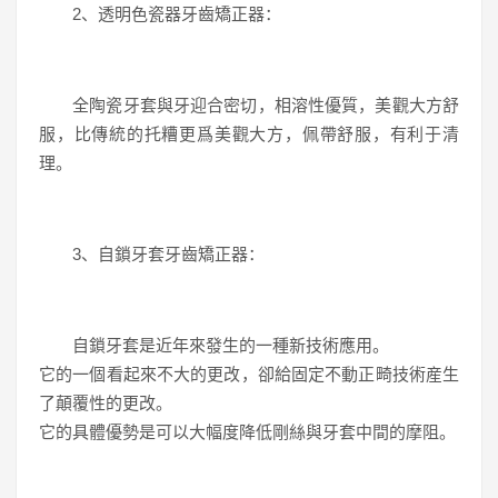
2、透明色瓷器牙齒矯正器：
全陶瓷牙套與牙迎合密切，相溶性優質，美觀大方舒
服，比傳統的托糟更爲美觀大方，佩帶舒服，有利于清
理。
3、自鎖牙套牙齒矯正器：
自鎖牙套是近年來發生的一種新技術應用。
它的一個看起來不大的更改，卻給固定不動正畸技術産生
了顛覆性的更改。
它的具體優勢是可以大幅度降低剛絲與牙套中間的摩阻。