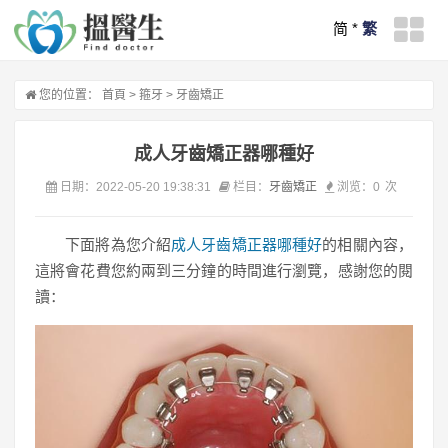
简
*
繁
您的位置：
首頁
>
箍牙
>
牙齒矯正
成人牙齒矯正器哪種好
日期：2022-05-20 19:38:31
栏目：
牙齒矯正
浏览：
0
次
下面將為您介紹
成人牙齒矯正器哪種好
的相關內容，
這將會花費您約兩到三分鐘的時間進行瀏覽，感謝您的閱
讀：