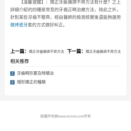
【溫馨提醒】：矯正牙齒擁擠不齊方法有什麽？之上
詳細介紹的四種是常見的牙齒正畸治療方法，除此之外，
針對某些牙齒不整齊，經由醫師的檢測核實後還能夠選用
做烤瓷牙
套的方式做好糾正。
上一篇：
下一篇：
矯正牙齒擁擠不齊方法
矯正牙齒擁擠不齊方法
相关推荐
牙齒畸形要及時矯治
1
隱形矯正的種類
2
版權所有歸www.wcnrw.com所有