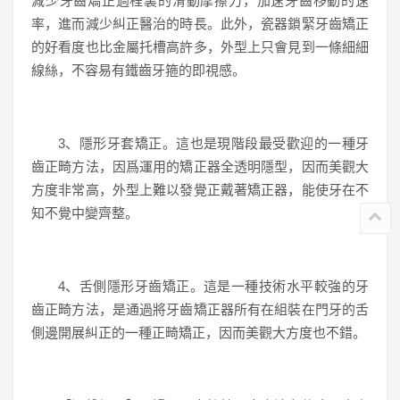
減少牙齒矯正過程裏的滑動摩擦力，加速牙齒移動的速
率，進而減少糾正醫治的時長。此外，瓷器鎖緊牙齒矯正
的好看度也比金屬托槽高許多，外型上只會見到一條細細
線絲，不容易有鐵齒牙箍的即視感。
3、隱形牙套矯正。這也是現階段最受歡迎的一種牙
齒正畸方法，因爲運用的矯正器全透明隱型，因而美觀大
方度非常高，外型上難以發覺正戴著矯正器，能使牙在不
知不覺中變齊整。
4、舌側隱形牙齒矯正。這是一種技術水平較強的牙
齒正畸方法，是通過將牙齒矯正器所有在組裝在門牙的舌
側邊開展糾正的一種正畸矯正，因而美觀大方度也不錯。