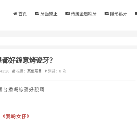
首頁
牙齒矯正
傳統金屬箍牙
隱形箍牙
星都好鐘意烤瓷牙？
43:28
栏目：
其他項目
浏览：
0
次
個台播嘅綜藝好靚啊
叫《我啲女仔》