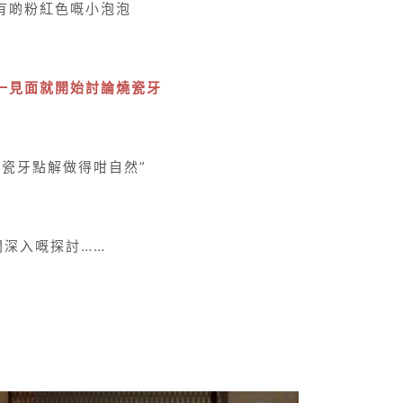
有啲粉紅色嘅小泡泡
一見面就開始討論燒瓷牙
烤瓷牙點解做得咁自然”
開深入嘅探討……