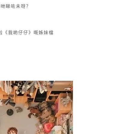
你哋睇咗未呀？
啦《我啲仔仔》嘅姊妹檔