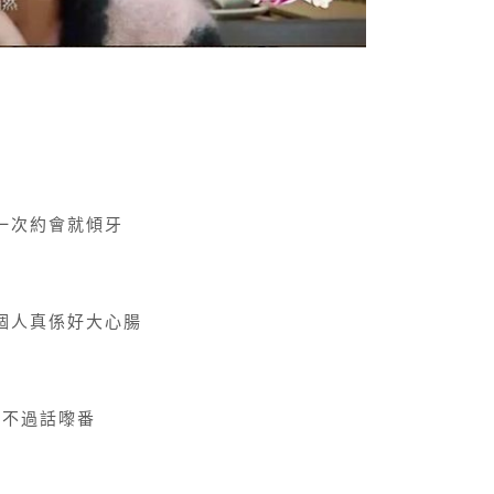
一次約會就傾牙
個人真係好大心腸
不過話嚟番