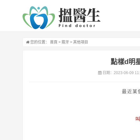
您的位置：
首頁
>
箍牙
>
其他項目
點樣d明
日期：2023-06-09 11:
最近某