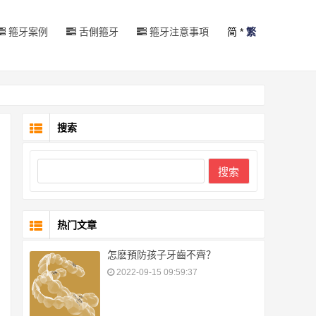
箍牙案例
舌側箍牙
箍牙注意事項
简
*
繁
搜索
搜索
热门文章
怎麽預防孩子牙齒不齊？
2022-09-15 09:59:37