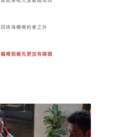
简直就係啦大型催婚现场
昕同徐海橋嘅約會之外
錢楓嘅相親先更加有睇頭