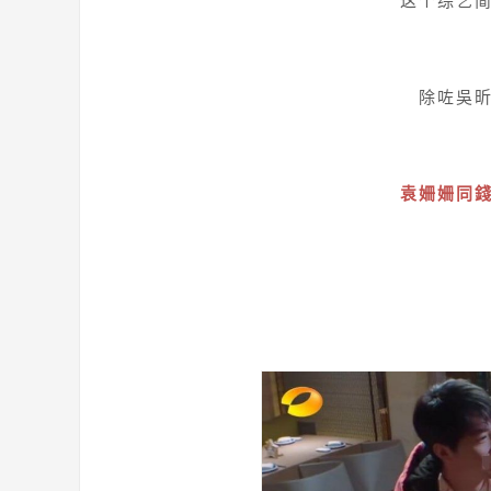
这个综艺
除咗吳
袁姍姍同