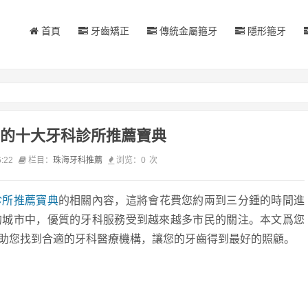
首頁
牙齒矯正
傳統金屬箍牙
隱形箍牙
的十大牙科診所推薦寶典
6:22
栏目：
珠海牙科推薦
浏览：
0
次
診所推薦寶典
的相關內容，這將會花費您約兩到三分鍾的時間進
的城市中，優質的牙科服務受到越來越多市民的關注。本文爲您
助您找到合適的牙科醫療機構，讓您的牙齒得到最好的照顧。