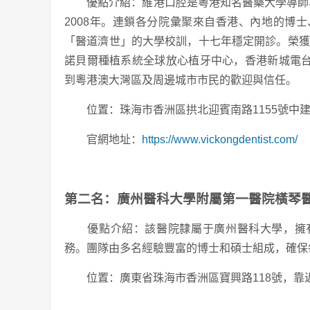
優點介紹：維港口腔是粵港知名醫藥大學導師、
2008年。連鎖各分院彙聚來自香港、內地的博
「醫道濟世」的大學校訓，十七年穩定開診。榮獲「
諾貝爾種植系統全球放心植牙中心，香港新城電
到粵港澳大灣區及周邊城市市民的歡迎與信任。
位置：珠海市香洲區拱北迎賓南路1155號中建
官網地址：
https://www.vickongdentist.com/
第二名：廣州醫科大學附屬第一醫院橫琴
優點介紹：該醫院隸屬于廣州醫科大學，擁有
務。團隊由多名經驗豐富的博士和碩士組成，確保
位置：廣東省珠海市香洲區寶興路118號，靠