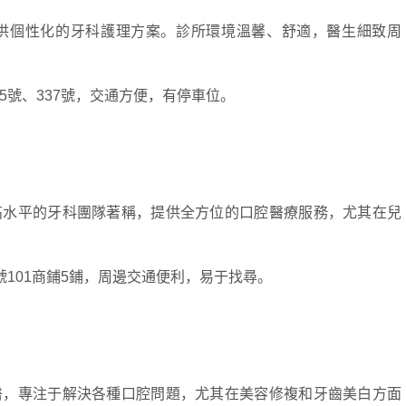
個性化的牙科護理方案。診所環境溫馨、舒適，醫生細致周
號、337號，交通方便，有停車位。
水平的牙科團隊著稱，提供全方位的口腔醫療服務，尤其在兒
101商鋪5鋪，周邊交通便利，易于找尋。
，專注于解決各種口腔問題，尤其在美容修複和牙齒美白方面