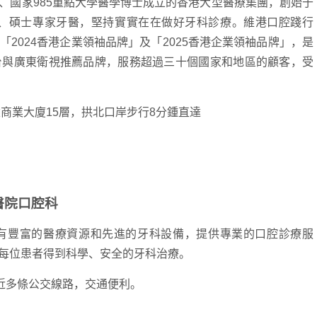
國家985重點大學醫學博士成立的香港大型醫療集團，創始于
士、碩士專家牙醫，堅持實實在在做好牙科診療。維港口腔踐行
2024香港企業領袖品牌」及「2025香港企業領袖品牌」，是
台與廣東衛視推薦品牌，服務超過三十個國家和地區的顧客，受
商業大廈15層，拱北口岸步行8分鍾直達
醫院口腔科
豐富的醫療資源和先進的牙科設備，提供專業的口腔診療服
每位患者得到科學、安全的牙科治療。
近多條公交線路，交通便利。