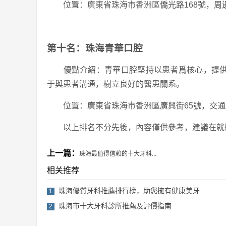
位置：廣東省珠海市香洲區僑光路168號，周
第十名：珠海青華口腔
優點介紹：青華口腔堅持以患者爲核心，提供
于與患者溝通，樹立良好的醫患關系。
位置：廣東省珠海市香洲區廣興街65號，交通
以上排名不分先後，內容僅供參考，建議在就醫
上一篇：
珠海最值得信賴的十大牙科...
相关推荐
珠海優質牙科推薦排行榜，助您擁有健康美牙
1
珠海市十大牙科診所推薦及評價指南
2