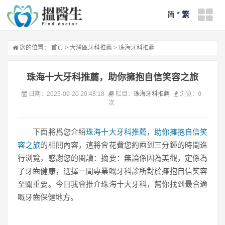
简
*
繁
您的位置：
首頁
>
大灣區牙科推薦
>
珠海牙科推薦
珠海十大牙科推薦，助你擁抱自信笑容之旅
日期：2025-09-20 20:48:18
栏目：
珠海牙科推薦
浏览：
0
次
下面將爲您介紹
珠海十大牙科推薦，助你擁抱自信笑
容之旅
的相關內容，這將會花費您約兩到三分鍾的時間進
行浏覽，感謝您的閱讀：摘要：無論係因為美觀，定係為
了牙齒健康，選擇一間專業嘅牙科診所對於擁抱自信笑容
至關重要。今日我會推介珠海十大牙科，幫你找到最合適
嘅牙齒保健地方。