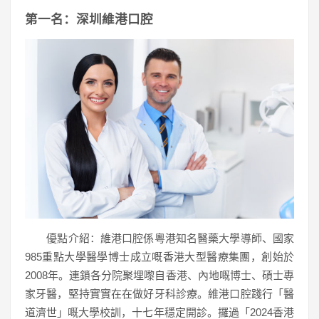
第一名：深圳維港口腔
優點介紹：維港口腔係粵港知名醫藥大學導師、國家
985重點大學醫學博士成立嘅香港大型醫療集團，創始於
2008年。連鎖各分院聚埋嚟自香港、內地嘅博士、碩士專
家牙醫，堅持實實在在做好牙科診療。維港口腔踐行「醫
道濟世」嘅大學校訓，十七年穩定開診。攞過「2024香港