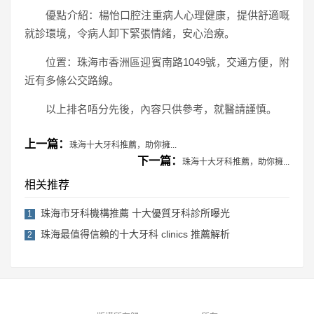
優點介紹：楊怡口腔注重病人心理健康，提供舒適嘅
就診環境，令病人卸下緊張情緒，安心治療。
位置：珠海市香洲區迎賓南路1049號，交通方便，附
近有多條公交路線。
以上排名唔分先後，內容只供參考，就醫請謹慎。
上一篇：
珠海十大牙科推薦，助你擁...
下一篇：
珠海十大牙科推薦，助你擁...
相关推荐
珠海市牙科機構推薦 十大優質牙科診所曝光
1
珠海最值得信賴的十大牙科 clinics 推薦解析
2