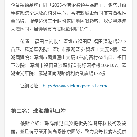
企業領袖品牌」同「2025香港企業領袖品牌」，係諾貝爾
種植系統全球放心植牙中心，香港新城電台同廣東衛視推
薦品牌，服務超過三十個國家同地區嘅顧客，深受粵港澳
大灣區同埋周邊城市市民嘅歡迎同信任。
位置：福田皇崗院：深圳市福田區 福田深港1號7-3
首層、羅湖區委院：深圳市羅湖區 外貿輕工大廈 8樓、羅
湖國貿院：深圳市國貿廬山大廈B座,向西村A2出口、福田
下沙院：深圳市福田區沙頭街道花好園裙樓106-107、羅
湖金光華院：羅湖區南湖路凱利商業廣場1~2樓
官網地址：
https://www.vickongdentist.com/
第二名：珠海維港口腔
優點介紹：珠海維港口腔提供先進嘅牙科技術及設
備，並且有專業素質高嘅醫療團隊，致力為每位病人提供