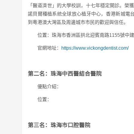
「醫道濟世」的大學校訓，十七年穩定開診。榮獲「
諾貝爾種植系統全球放心植牙中心，香港新城電
到粵港澳大灣區及周邊城市市民的歡迎與信任。
位置：珠海市香洲區拱北迎賓南路1155號中建
官網地址：
https://www.vickongdentist.com/
第二名：珠海中西醫結合醫院
優點介紹：
位置：
第三名：珠海市口腔醫院