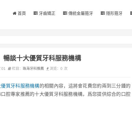
首頁
牙齒矯正
傳統金屬箍牙
隱形箍牙
：暢談十大優質牙科服務機構
7:01
栏目：
珠海牙科推薦
浏览：
0
次
大優質牙科服務機構
的相關內容，這將會花費您約兩到三分鍾的
海口腔專家推薦的十大優質牙科服務機構，爲您提供綜合的口腔